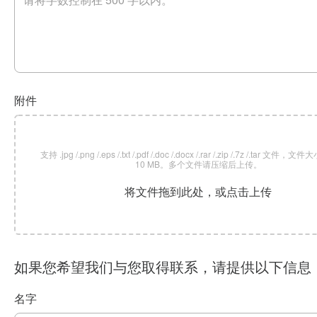
附件
支持 .jpg /.png /.eps /.txt /.pdf /.doc /.docx /.rar /.zip /.7z /.tar 文
10 MB。多个文件请压缩后上传。
将文件拖到此处，或点击上传
如果您希望我们与您取得联系，请提供以下信息
名字