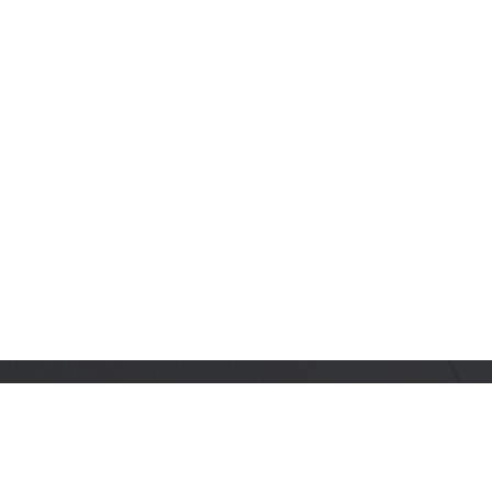
订阅乐鑫动态
及时获取有关 AIoT 行业创新、产品上市、市场活动、文