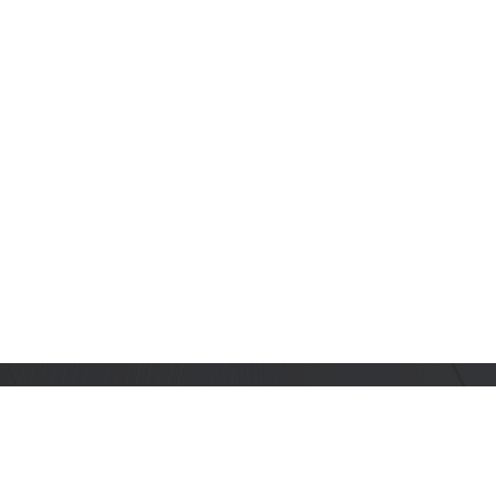
订阅乐鑫动态
及时获取有关 AIoT 行业创新、产品上市、市场活动、文