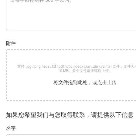
附件
支持 .jpg /.png /.eps /.txt /.pdf /.doc /.docx /.rar /.zip /.7z /.tar 文
10 MB。多个文件请压缩后上传。
将文件拖到此处，或点击上传
如果您希望我们与您取得联系，请提供以下信息
名字