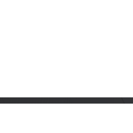
订阅乐鑫动态
及时获取有关 AIoT 行业创新、产品上市、市场活动、文