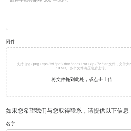
附件
支持 .jpg /.png /.eps /.txt /.pdf /.doc /.docx /.rar /.zip /.7z /.tar 文
10 MB。多个文件请压缩后上传。
将文件拖到此处，或点击上传
如果您希望我们与您取得联系，请提供以下信息
名字