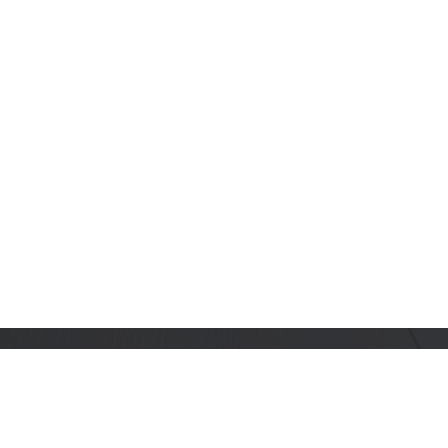
订阅乐鑫动态
及时获取有关 AIoT 行业创新、产品上市、市场活动、文