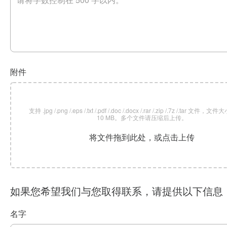
附件
支持 .jpg /.png /.eps /.txt /.pdf /.doc /.docx /.rar /.zip /.7z /.tar 文
10 MB。多个文件请压缩后上传。
将文件拖到此处，或点击上传
如果您希望我们与您取得联系，请提供以下信息
名字