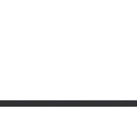
订阅乐鑫动态
及时获取有关 AIoT 行业创新、产品上市、市场活动、文