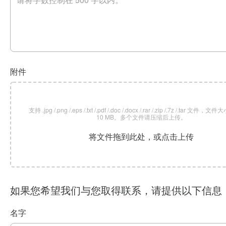
附件
支持 .jpg /.png /.eps /.txt /.pdf /.doc /.docx /.rar /.zip /.7z /.tar 文
10 MB。多个文件请压缩后上传。
将文件拖到此处，或点击上传
如果您希望我们与您取得联系，请提供以下信息
名字