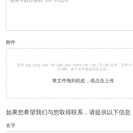
附件
支持 .jpg /.png /.eps /.txt /.pdf /.doc /.docx /.rar /.zip /.7z /.tar 文
10 MB。多个文件请压缩后上传。
将文件拖到此处，或点击上传
如果您希望我们与您取得联系，请提供以下信息
名字