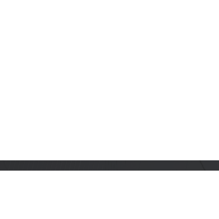
订阅乐鑫动态
及时获取有关 AIoT 行业创新、产品上市、市场活动、文