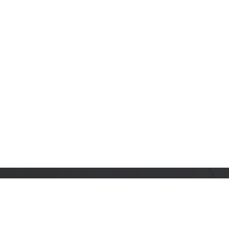
订阅乐鑫动态
及时获取有关 AIoT 行业创新、产品上市、市场活动、文