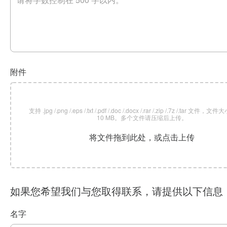
附件
支持 .jpg /.png /.eps /.txt /.pdf /.doc /.docx /.rar /.zip /.7z /.tar 文
10 MB。多个文件请压缩后上传。
将文件拖到此处，或点击上传
如果您希望我们与您取得联系，请提供以下信息
名字