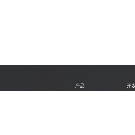
产品
开
芯片
乐
模组
乐
开发板
技
产品选型工具
新