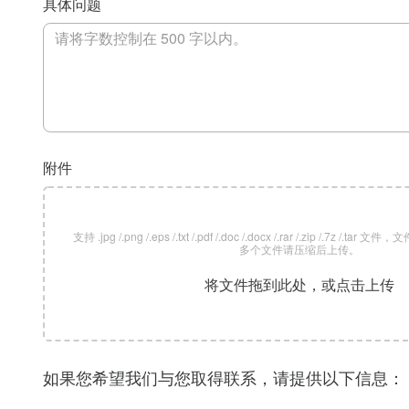
具体问题
附件
支持 .jpg /.png /.eps /.txt /.pdf /.doc /.docx /.rar /.zip /.7z /
多个文件请压缩后上传。
将文件拖到此处，或点击上传
如果您希望我们与您取得联系，请提供以下信息：