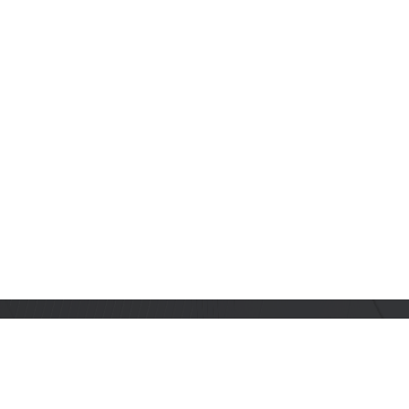
订阅乐鑫动态
及时获取有关 AIoT 行业创新、产品上市、市场活动、文