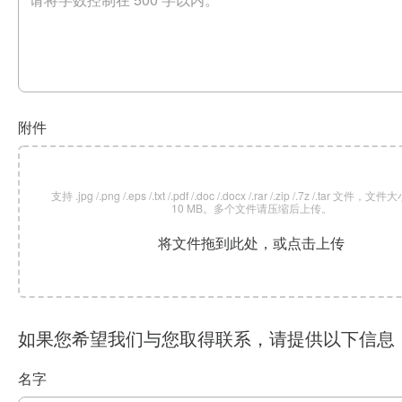
附件
支持 .jpg /.png /.eps /.txt /.pdf /.doc /.docx /.rar /.zip /.7z /.tar 文
10 MB。多个文件请压缩后上传。
将文件拖到此处，或点击上传
如果您希望我们与您取得联系，请提供以下信息
名字