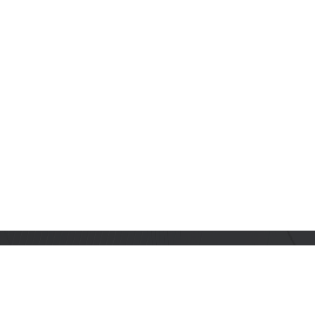
订阅乐鑫动态
及时获取有关 AIoT 行业创新、产品上市、市场活动、文