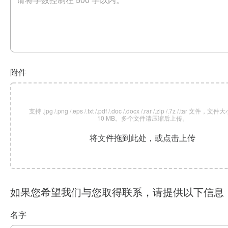
附件
支持 .jpg /.png /.eps /.txt /.pdf /.doc /.docx /.rar /.zip /.7z /.tar 文
10 MB。多个文件请压缩后上传。
将文件拖到此处，或点击上传
如果您希望我们与您取得联系，请提供以下信息
名字