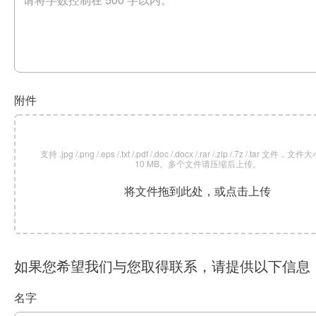
附件
支持 .jpg /.png /.eps /.txt /.pdf /.doc /.docx /.rar /.zip /.7z /.tar 文
10 MB。多个文件请压缩后上传。
将文件拖到此处，或点击上传
如果您希望我们与您取得联系，请提供以下信息
名字