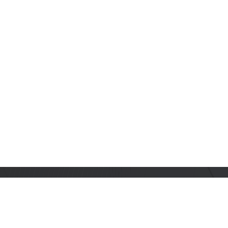
订阅乐鑫动态
及时获取有关 AIoT 行业创新、产品上市、市场活动、文