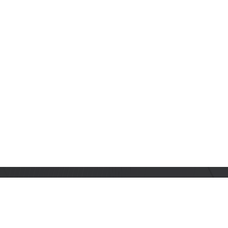
订阅乐鑫动态
及时获取有关 AIoT 行业创新、产品上市、市场活动、文