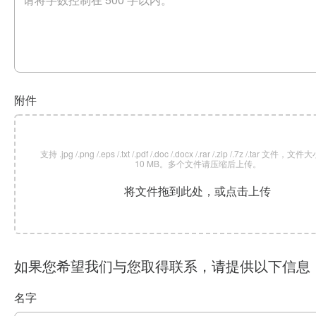
附件
支持 .jpg /.png /.eps /.txt /.pdf /.doc /.docx /.rar /.zip /.7z /.tar 文
10 MB。多个文件请压缩后上传。
将文件拖到此处，或点击上传
如果您希望我们与您取得联系，请提供以下信息
名字