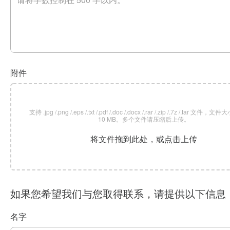
附件
支持 .jpg /.png /.eps /.txt /.pdf /.doc /.docx /.rar /.zip /.7z /.tar 文
10 MB。多个文件请压缩后上传。
将文件拖到此处，或点击上传
如果您希望我们与您取得联系，请提供以下信息
名字