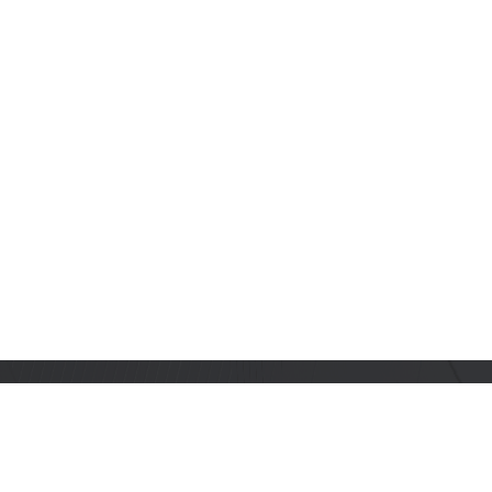
订阅乐鑫动态
及时获取有关 AIoT 行业创新、产品上市、市场活动、文