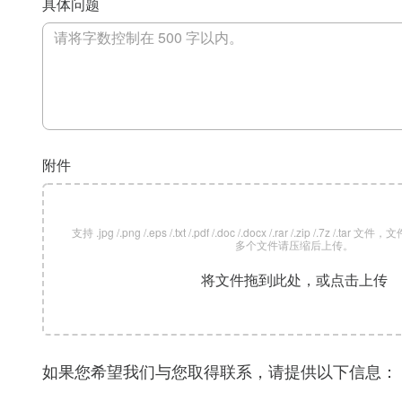
具体问题
附件
支持 .jpg /.png /.eps /.txt /.pdf /.doc /.docx /.rar /.zip /.7z /
多个文件请压缩后上传。
将文件拖到此处，或点击上传
如果您希望我们与您取得联系，请提供以下信息：