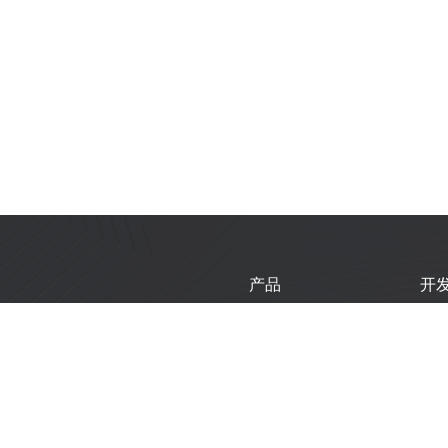
产品
开
芯片
乐
模组
乐
开发板
技
产品选型工具
新