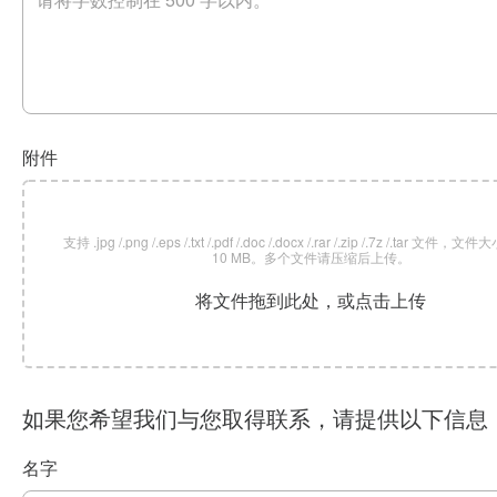
附件
支持 .jpg /.png /.eps /.txt /.pdf /.doc /.docx /.rar /.zip /.7z /.tar 文
10 MB。多个文件请压缩后上传。
将文件拖到此处，或点击上传
如果您希望我们与您取得联系，请提供以下信息
名字