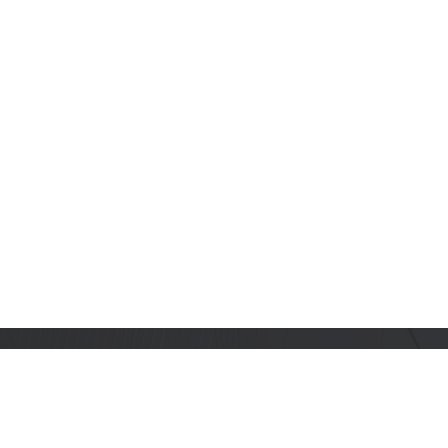
订阅乐鑫动态
及时获取有关 AIoT 行业创新、产品上市、市场活动、文