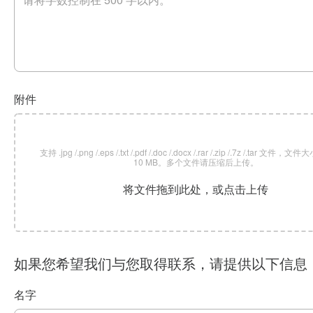
附件
支持 .jpg /.png /.eps /.txt /.pdf /.doc /.docx /.rar /.zip /.7z /.tar 文
10 MB。多个文件请压缩后上传。
将文件拖到此处，或点击上传
如果您希望我们与您取得联系，请提供以下信息
名字