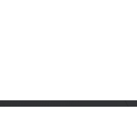
订阅乐鑫动态
及时获取有关 AIoT 行业创新、产品上市、市场活动、文