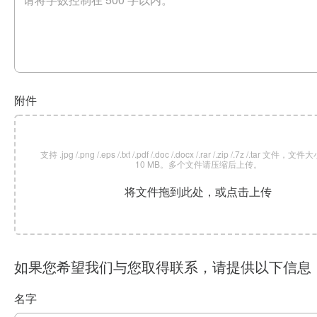
附件
支持 .jpg /.png /.eps /.txt /.pdf /.doc /.docx /.rar /.zip /.7z /.tar 文
10 MB。多个文件请压缩后上传。
将文件拖到此处，或点击上传
如果您希望我们与您取得联系，请提供以下信息
名字