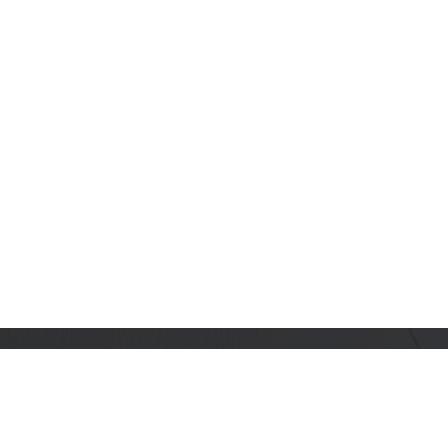
订阅乐鑫动态
及时获取有关 AIoT 行业创新、产品上市、市场活动、文