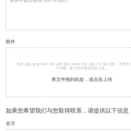
附件
支持 .jpg /.png /.eps /.txt /.pdf /.doc /.docx /.rar /.zip /.7z /.tar 文
10 MB。多个文件请压缩后上传。
将文件拖到此处，或点击上传
如果您希望我们与您取得联系，请提供以下信息
名字