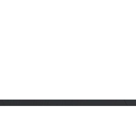
订阅乐鑫动态
及时获取有关 AIoT 行业创新、产品上市、市场活动、文