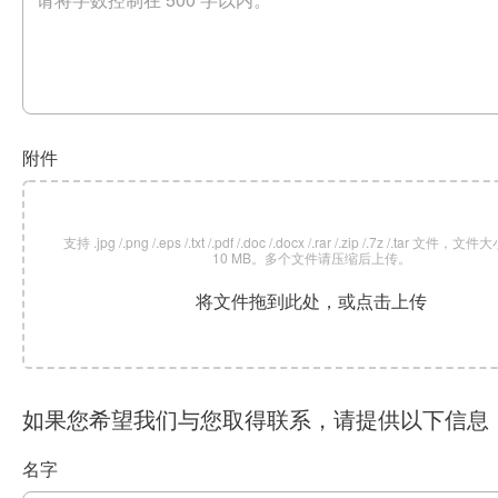
附件
支持 .jpg /.png /.eps /.txt /.pdf /.doc /.docx /.rar /.zip /.7z /.tar 文
10 MB。多个文件请压缩后上传。
将文件拖到此处，或点击上传
如果您希望我们与您取得联系，请提供以下信息
名字