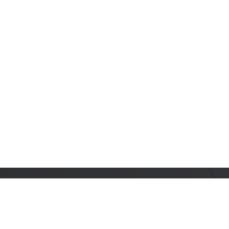
订阅乐鑫动态
及时获取有关 AIoT 行业创新、产品上市、市场活动、文