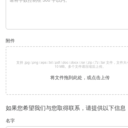
附件
支持 .jpg /.png /.eps /.txt /.pdf /.doc /.docx /.rar /.zip /.7z /.tar 文
10 MB。多个文件请压缩后上传。
将文件拖到此处，或点击上传
如果您希望我们与您取得联系，请提供以下信息
名字