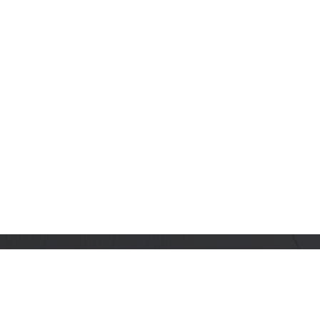
订阅乐鑫动态
及时获取有关 AIoT 行业创新、产品上市、市场活动、文