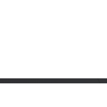
订阅乐鑫动态
及时获取有关 AIoT 行业创新、产品上市、市场活动、文