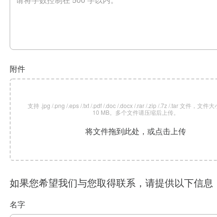
附件
支持 .jpg /.png /.eps /.txt /.pdf /.doc /.docx /.rar /.zip /.7z /.tar 文
10 MB。多个文件请压缩后上传。
将文件拖到此处，或点击上传
如果您希望我们与您取得联系，请提供以下信息
名字