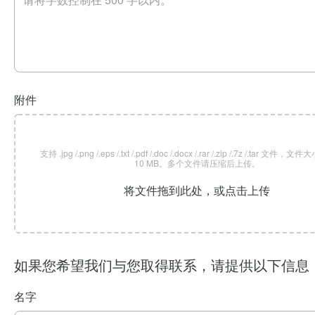
附件
支持 .jpg /.png /.eps /.txt /.pdf /.doc /.docx /.rar /.zip /.7z /.tar 文
10 MB。多个文件请压缩后上传。
将文件拖到此处，或点击上传
如果您希望我们与您取得联系，请提供以下信息
名字