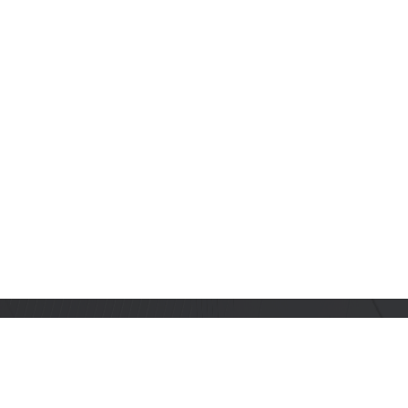
订阅乐鑫动态
及时获取有关 AIoT 行业创新、产品上市、市场活动、文