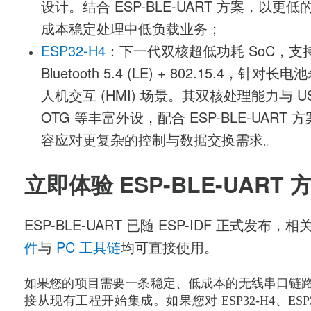
设计。结合
ESP-BLE-UART
方案，以更低
成本稳定处理中低负载业务；
ESP32-H4
：下一代双核超低功耗
SoC
，支
Bluetooth 5.4 (LE) + 802.15.4
，针对长电池
人机交互
(HMI)
场景。其双核处理能力与
US
OTG
等丰富外设，配合
ESP-BLE-UART
方
容应对更复杂的控制与数据交换需求。
立即体验
ESP-BLE-UART
ESP-BLE-UART
已随
ESP-IDF
正式发布，相
件
与
PC
工具链
均可直接使用。
如果您的项目需要一条稳定、低成本的无线串口链
接从现有工程开始集成。如果您对
ESP32-H4
、
ESP