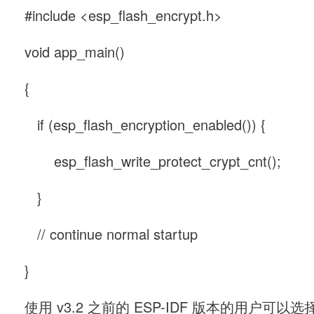
#include <esp_flash_encrypt.h>
void app_main()
{
if (esp_flash_encryption_enabled()) {
esp_flash_write_protect_crypt_cnt();
}
// continue normal startup
}
使用 v3.2 之前的 ESP-IDF 版本的用户可以