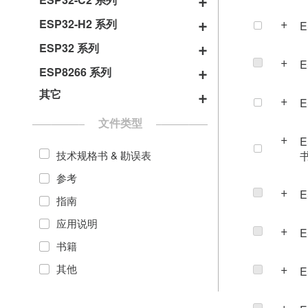
ESP32-C2 系列
模组
芯片
ESP32-C6-MINI-1
ESP32-C61-MINI-1/1U
ESP32-C3
ESP32-S2-SOLO (-U)
ESP32-S3-WROOM-2/2U
ESP32-H2 系列
E
开发板
芯片
ESP32-C5-WROOM-1/1U
开发板
ESP32-C6-WROOM-1
ESP8684
ESP8685
ESP32-S2-SOLO-2/2U
ESP32 系列
E
开发板
开发板
模组
模组
芯片
ESP32-C61-DevKitC-1
ESP32-H2
ESP32-S3-BOX
ESP32-S2-WROOM (-I)
ESP8266 系列
模组
ESP32-C5-DevKitC-1
芯片
ESP32-C6-DevKitC-1
ESP8684-MINI-1/1U
ESP32-C3-MINI-1/1U
ESP32
ESP32-S3-DevKitC-1
其它
ESP32-S2-WROVER (-I)
E
ESP32-DevKitS(-R)
ESP32-H2-MINI-1/1U
ESP32-C6-DevKitM-1
ESP8684-WROOM-01C
ESP8266
ESP32-C3-WROOM-02/02U
ESP32-PICO-V3
开发板
ESP32-S3-DevKitM-1
文件类型
模组
ESP8266-DevKitS
ESP32-H2-WROOM-03
ESP8684-WROOM-
ESP8685-WROOM-01
ESP32-PICO-V3-02
ESP32-S2-Saola-1
E
ESP32-S3-EYE
02C/02UC
技术规格书 & 勘误表
ESP-WROOM-02D/02U
ESP32-WROOM-V1
ESP32-H2-WROOM-02C
ESP8685-WROOM-03
ESP32-PICO-D4
ESP32-S2-DevKitM-1
ESP32-S3-USB-OTG
参考
ESP8684-WROOM-03
ESP-WROOM-02
模组
ESP-WROOM-V1
ESP32-H2-WROOM-07
ESP8685-WROOM-04
ESP32-S2-DevKitC-1
ESP32-S3-USB-Bridge
E
指南
ESP8684-WROOM-04C
开发板
开发板
ESP32-WROOM-32E/32UE
ESP32-WROVER-V1
ESP8685-WROOM-05
ESP32-S2-Kaluga-1
ESP32-S3-Korvo-1
应用说明
ESP8684-WROOM-05
E
ESP8266-DevKitC
ESP32-H2-DevKitM-1
ESP32-WROOM-DA
ESP-Module-Prog
ESP8685-WROOM-06
ESP32-S2-HMI-DevKit-1
ESP32-S3-Korvo-2
书籍
ESP8684-WROOM-06C
ESP-Launcher
ESP32-WROOM-32SE
ESP-Prog
ESP8685-WROOM-07
ESP32-S3-LCD-EV-Board
其他
E
ESP8684-WROOM-07
开发板
ESP32-WROVER-E/IE
ESP-Prog-2
ESP-VoCat
开发板