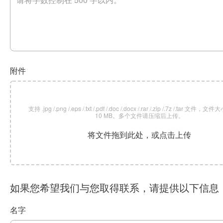
附件
支持 .jpg /.png /.eps /.txt /.pdf /.doc /.docx /.rar /.zip /.7z /.tar 文
10 MB。多个文件请压缩后上传。
将文件拖到此处，或点击上传
如果您希望我们与您取得联系，请提供以下信息
名字