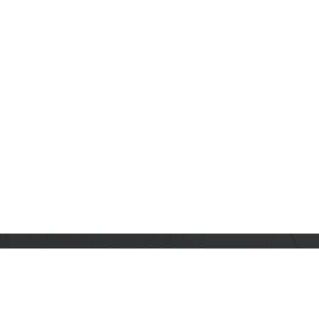
订阅乐鑫动态
及时获取有关 AIoT 行业创新、产品上市、市场活动、文