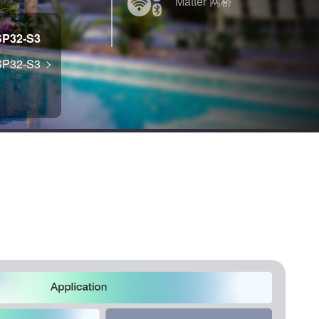
Matter 网桥
SP32-S3
SP32-S3