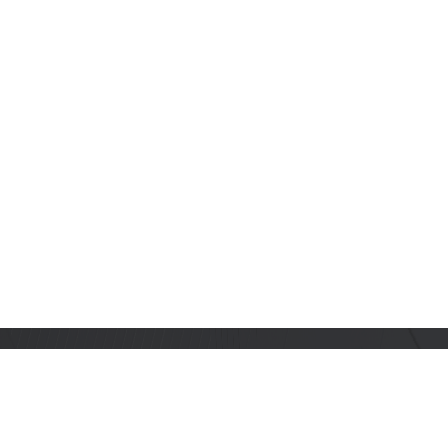
订阅乐鑫动态
及时获取有关 AIoT 行业创新、产品上市、市场活动、文