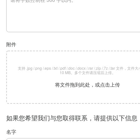
附件
支持 .jpg /.png /.eps /.txt /.pdf /.doc /.docx /.rar /.zip /.7z /.tar 文
10 MB。多个文件请压缩后上传。
将文件拖到此处，或点击上传
如果您希望我们与您取得联系，请提供以下信息
名字