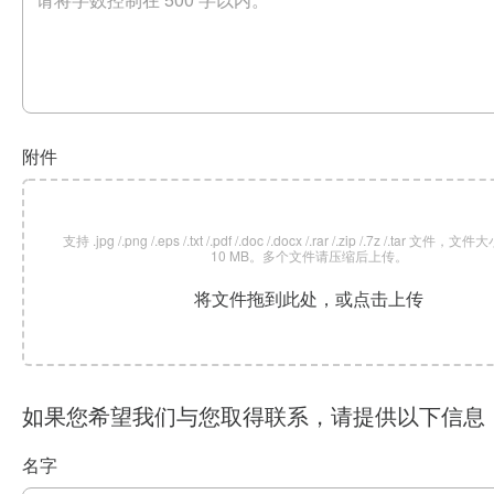
附件
支持 .jpg /.png /.eps /.txt /.pdf /.doc /.docx /.rar /.zip /.7z /.tar 文
10 MB。多个文件请压缩后上传。
将文件拖到此处，或点击上传
如果您希望我们与您取得联系，请提供以下信息
名字