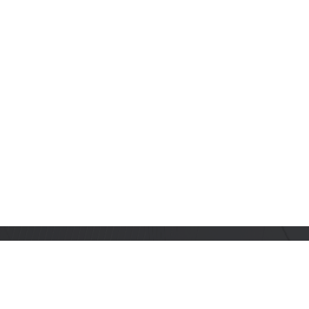
订阅乐鑫动态
及时获取有关 AIoT 行业创新、产品上市、市场活动、文