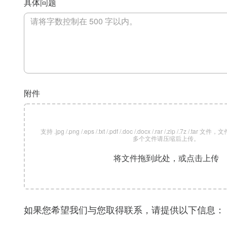
具体问题
附件
支持 .jpg /.png /.eps /.txt /.pdf /.doc /.docx /.rar /.zip /.7z /
多个文件请压缩后上传。
将文件拖到此处，或点击上传
如果您希望我们与您取得联系，请提供以下信息：