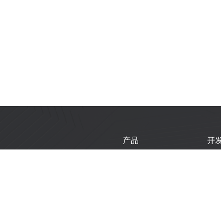
产品
开
芯片
乐
模组
乐
开发板
技
产品选型工具
新