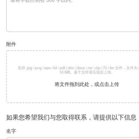
附件
支持 .jpg /.png /.eps /.txt /.pdf /.doc /.docx /.rar /.zip /.7z /.tar 文
10 MB。多个文件请压缩后上传。
将文件拖到此处，或点击上传
如果您希望我们与您取得联系，请提供以下信息
名字