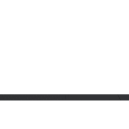
订阅乐鑫动态
及时获取有关 AIoT 行业创新、产品上市、市场活动、文