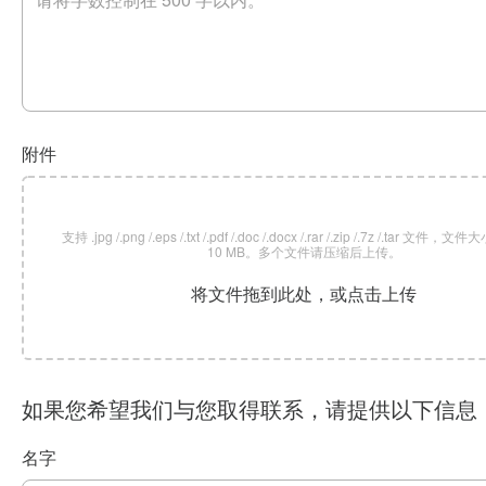
附件
支持 .jpg /.png /.eps /.txt /.pdf /.doc /.docx /.rar /.zip /.7z /.tar 文
10 MB。多个文件请压缩后上传。
将文件拖到此处，或点击上传
如果您希望我们与您取得联系，请提供以下信息
名字