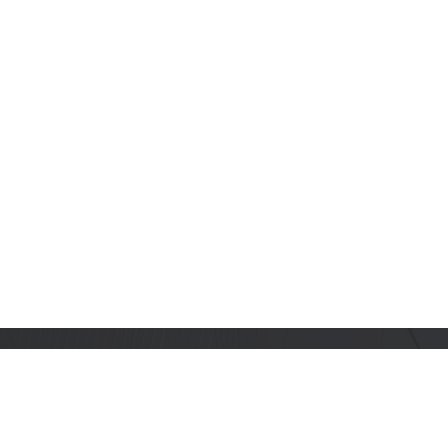
订阅乐鑫动态
及时获取有关 AIoT 行业创新、产品上市、市场活动、文