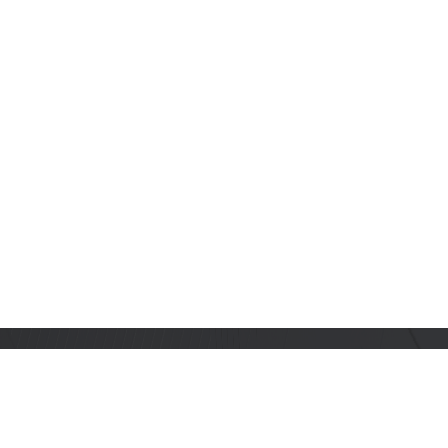
订阅乐鑫动态
及时获取有关 AIoT 行业创新、产品上市、市场活动、文