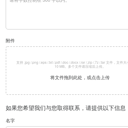
附件
支持 .jpg /.png /.eps /.txt /.pdf /.doc /.docx /.rar /.zip /.7z /.tar 文
10 MB。多个文件请压缩后上传。
将文件拖到此处，或点击上传
如果您希望我们与您取得联系，请提供以下信息
名字