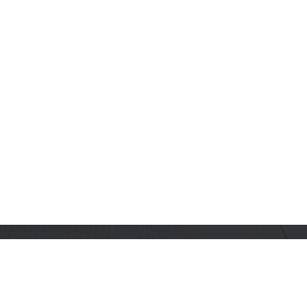
订阅乐鑫动态
及时获取有关 AIoT 行业创新、产品上市、市场活动、文