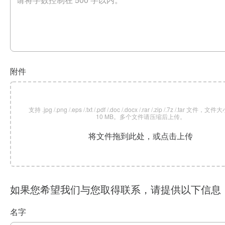
附件
支持 .jpg /.png /.eps /.txt /.pdf /.doc /.docx /.rar /.zip /.7z /.tar 文
10 MB。多个文件请压缩后上传。
将文件拖到此处，或点击上传
如果您希望我们与您取得联系，请提供以下信息
名字