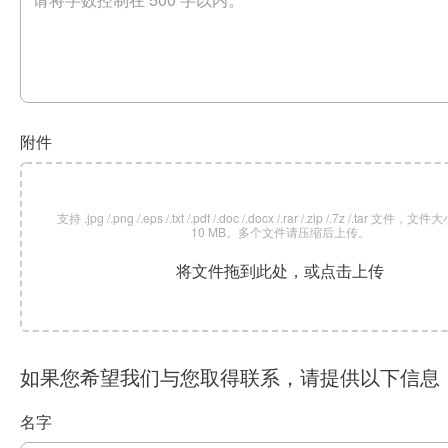
附件
支持 .jpg /.png /.eps /.txt /.pdf /.doc /.docx /.rar /.zip /.7z /.tar 文
10 MB。多个文件请压缩后上传。
将文件拖到此处，或点击上传
如果您希望我们与您取得联系，请提供以下信息
名字