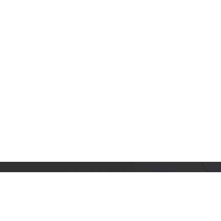
订阅乐鑫动态
及时获取有关 AIoT 行业创新、产品上市、市场活动、文