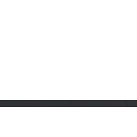
订阅乐鑫动态
及时获取有关 AIoT 行业创新、产品上市、市场活动、文