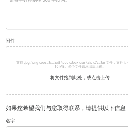
附件
支持 .jpg /.png /.eps /.txt /.pdf /.doc /.docx /.rar /.zip /.7z /.tar 文
10 MB。多个文件请压缩后上传。
将文件拖到此处，或点击上传
如果您希望我们与您取得联系，请提供以下信息
名字