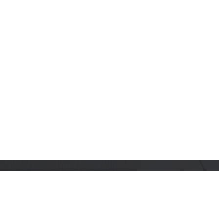
订阅乐鑫动态
及时获取有关 AIoT 行业创新、产品上市、市场活动、文