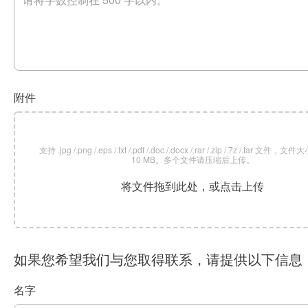
附件
支持 .jpg /.png /.eps /.txt /.pdf /.doc /.docx /.rar /.zip /.7z /.tar 文
10 MB。多个文件请压缩后上传。
将文件拖到此处，或点击上传
如果您希望我们与您取得联系，请提供以下信息
名字