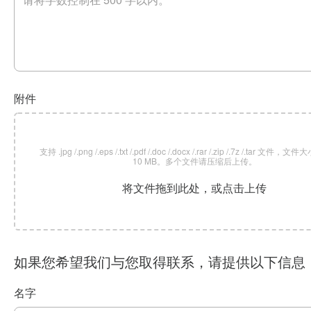
附件
支持 .jpg /.png /.eps /.txt /.pdf /.doc /.docx /.rar /.zip /.7z /.tar 文
10 MB。多个文件请压缩后上传。
将文件拖到此处，或点击上传
如果您希望我们与您取得联系，请提供以下信息
名字