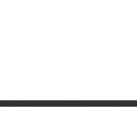
订阅乐鑫动态
及时获取有关 AIoT 行业创新、产品上市、市场活动、文