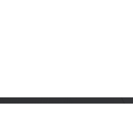
订阅乐鑫动态
及时获取有关 AIoT 行业创新、产品上市、市场活动、文