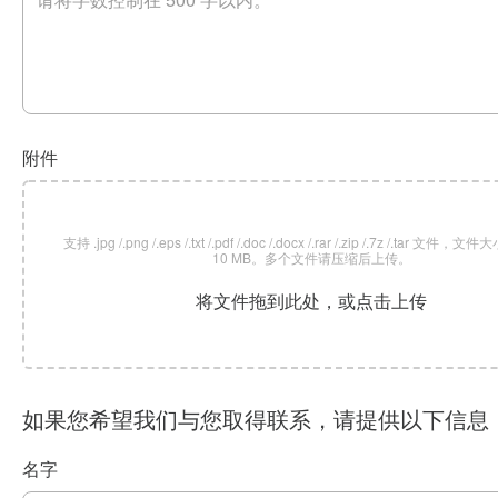
附件
支持 .jpg /.png /.eps /.txt /.pdf /.doc /.docx /.rar /.zip /.7z /.tar 文
10 MB。多个文件请压缩后上传。
将文件拖到此处，或点击上传
如果您希望我们与您取得联系，请提供以下信息
名字