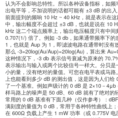
认为不会影响总特性。所以各种设备指标，如频
出电平等，不加说明的话都可能有 ±3 dB 的出
前面提到的频响 10 Hz ~ 40 kHz，就是表示在
中，输出幅度不会超过 ±3 dB，也就是说在 10 Hz
kHz 这二个端点频率上，输出电压幅度只有中间
0.707(1/) 倍了。例如 -3 db，如果通带频率
1，也就是 Aup 为 1，即滤波电路在通带时没
那么 -3=20log(Au/Aup)=20log(Au)，算出来 Au
这种情况下，-3 db 表示信号衰减为原来的 70.7%
表示输出与输入或两个比较信号一样大。分贝是
小的量，没有绝对的量值。可您在电平表或马路
上也能看到多少 dB 的测出值，这是因为人们给 0 
了一个基准。例如声级计的 0 dB 是 2×10－4μb
样马路上的噪声是 50 dB、60 dB 就有了绝对
常用的 0 dB 基准有下面几种（仅作参考）：dB
满刻度的量值为 0 dB，常用于各种特性曲线上；
在 600Ω 负载上产生 1 mW 功率（或 0.775V 电