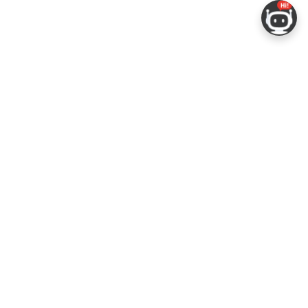
发者社区
公司
资源
鑫开发者门户
关于我们
技术文档
鑫开发者大会
Logo 使用规范
GitHub
术文章
常见问题
商务联系
闻
购买样品
乐鑫职业机会