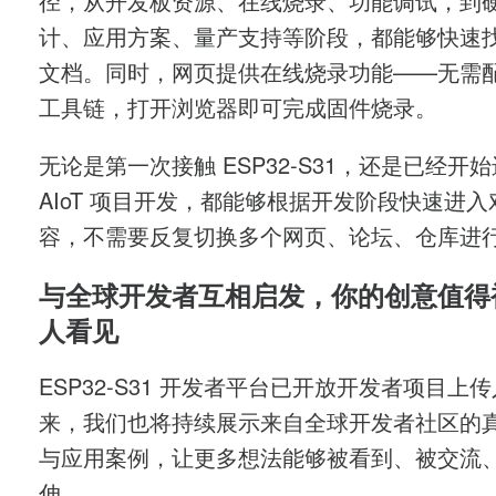
径，从开发板资源、在线烧录、功能调试，到
计、应用方案、量产支持等阶段，都能够快速
文档。同时，网页提供在线烧录功能——无需
工具链，打开浏览器即可完成固件烧录。
无论是第一次接触
ESP32-S31
，还是已经开始
AIoT
项目开发，都能够根据开发阶段快速进入
容，不需要反复切换多个网页、论坛、仓库进
与全球开发者互相启发，你的创意值得
人看见
ESP32-S31
开发者平台已开放开发者项目上传
来，我们也将持续展示来自全球开发者社区的
与应用案例，让更多想法能够被看到、被交流
伸。