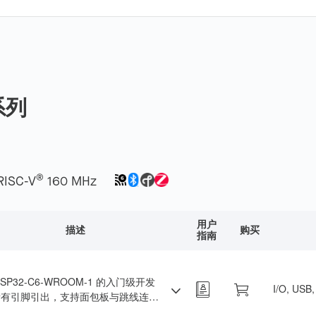
d。
系列
®
RISC-V
160 MHz
用户
描述
购买
指南
SP32-C6-WROOM-1 的入门级开发
I/O, USB
所有引脚引出，支持面包板与跳线连
于 Wi-Fi 6 和 BLE 开发。