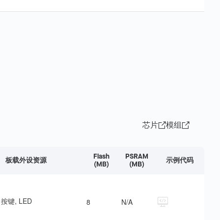
芯片
模组
Flash
PSRAM
板载外设资源
示例代码
(MB)
(MB)
, 按键, LED
8
N/A