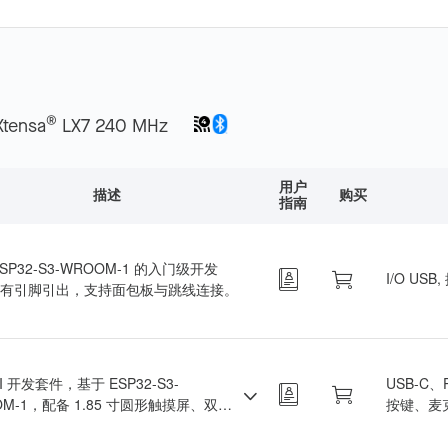
LCD、摄像头、TF 卡。
®
Xtensa
LX7 240 MHz
用户
描述
购买
指南
SP32-S3-WROOM-1 的入门级开发
I/O USB,
有引脚引出，支持面包板与跳线连接。
I 开发套件，基于 ESP32-S3-
USB-C、
OM-1，配备 1.85 寸圆形触摸屏、双麦
按键、麦
支持离线语音唤醒与声源定位，可对接