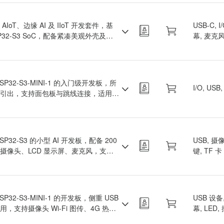
。
AIoT、边缘 AI 及 IIoT 开发套件，基
USB-C, 
SP32-S3 SoC，配备紧凑美观外壳及功
幕, 麦克风
配件。支持 ESP-BOX、ESP-SR、
Rainmaker、ESP-Matter 等软件方案，
从原型到复杂物联网系统的开发。
SP32-S3-MINI-1 的入门级开发板，所
I/O, USB
引出，支持面包板与跳线连接，适用于
发。
SP32-S3 的小型 AI 开发板，配备 200
USB, 摄
摄像头、LCD 显示屏、麦克风，支持
键, TF 卡
i 图传和 USB 调试。
SP32-S3-MINI-1 的开发板，侧重 USB
USB 设备,
用，支持摄像头 Wi-Fi 图传、4G 热点
幕, LED,
无线 U 盘等功能。