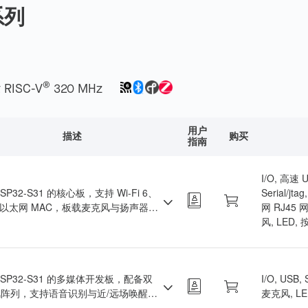
系列
®
 RISC-V
320 MHz
用户
描述
购买
指南
I/O, 高速
SP32-S31 的核心板，支持 Wi-Fi 6、
Serial/jt
、以太网 MAC，板载麦克风与扬声器接
网 RJ45 网
用于 AIoT 快速原型验证。
风, LED,
ESP32-S31 的多媒体开发板，配备双
I/O, USB
阵列，支持语音识别与近/远场唤醒，
麦克风, LE