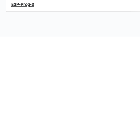
ップ書き込み、シリアル通信、JTA
ESP-Prog-2
バッグに対応し、ESP32-S3-MINI-
ュールを搭載しています。