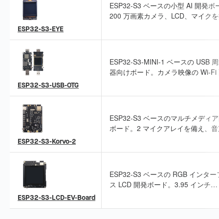
ESP32-S3 ベースの小型 AI 開発
200 万画素カメラ、LCD、マイク
し、Wi-Fi 画像伝送と USB デバッ
ESP32-S3-EYE
応します。
ESP32-S3-MINI-1 ベースの USB
器向けボード。カメラ映像の Wi-Fi
信、4G ホットスポット経由のイン
ESP32-S3-USB-OTG
ット接続、ワイヤレス USB ディス
に対応します。
ESP32-S3 ベースのマルチメディ
ボード。2 マイクアレイを備え、音
識と近距離/遠距離ウェイクアップ
ESP32-S3-Korvo-2
します。LCD、カメラ、TF カード
しています。
ESP32-S3 ベースの RGB インタ
ス LCD 開発ボード。3.95 インチ
480×480 静電容量式タッチスクリ
ESP32-S3-LCD-EV-Board
デュアルマイクアレイを搭載し、オ
イン音声ウェイクアップと認識に対