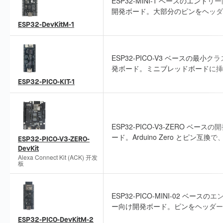
ESP32-MINI-1 ベースのエントリ
開発ボード。大部分のピンをヘッダ
引き出しており、ブレッドボード対
ESP32-DevKitM-1
周辺機器接続やプロトタイピングが
です。
ESP32-PICO-V3 ベースの最小ク
発ボード。ミニブレッドボードに挿
すべてのピンを引き出しています。
ESP32-PICO-KIT-1
プ機能の評価に適しています。
ESP32-PICO-V3-ZERO ベースの
ード。Arduino Zero とピン互換
ESP32-PICO-V3-ZERO-
DevKit
接続またはシールドとして使用でき
Alexa Connect Kit (ACK) 开发
す。
板
ESP32-PICO-MINI-02 ベースの
ー向け開発ボード。ピンをヘッダー
き出しており、ブレッドボード対応
ESP32-PICO-DevKitM-2