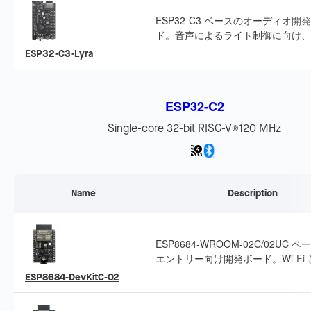
1.28 インチ 240×240 SPI 画面
す。低コスト・低消費電力で、洗濯
ESP32-C3 ベースのオーディオ開
体組成計、電動歯ブラシなどの小型
ド。音声によるライト制御に向け、
向けノブ表示に適しています。
ク、スピーカー、LED ストリップ
ESP32-C3-Lyra
できます。低コストで高性能なオー
オ再生機器やリズムライトストリッ
開発に適しています。
ESP32-C2
Single-core 32-bit RISC-V
120 MHz
®
Name
Description
ESP8684-WROOM-02C/02UC ベ
エントリー向け開発ボード。Wi-Fi 
Bluetooth LE を統合し、I/O ピ
ESP8684-DevKitC-02
しているため、周辺機器接続やブレ
ボード開発に適しています。