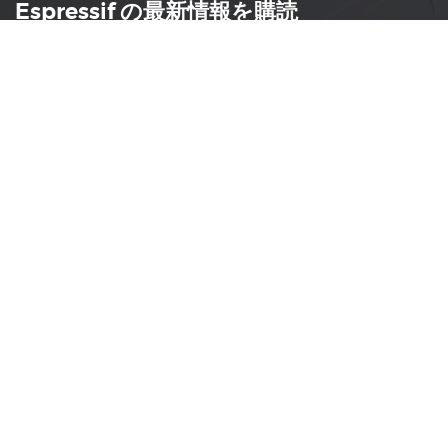
Espressif の最新情報を購読
AIoT 業界のイノベーション、新製品の発売、市場イベ
ント、ドキュメントの更新、PCN 通知、ソフトウェ
ア・ハードウェアのお知らせなどの最新情報をタイムリ
ーに入手できます。
購読
製品
開発者
開発者ポータル
SoCs
モジュール
ESP DevCon
開発キット
技術記事
製品選定ツール
ニュース