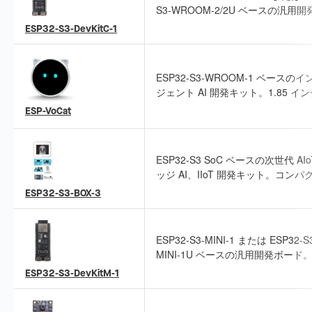
S3-WROOM-2/2U ベースの汎用
ド。ESP32-S3 の全ピンを引き出
ESP32-S3-DevKitC-1
り、接続や使用が容易です。
ESP32-S3-WROOM-1 ベースの
ジェント AI 開発キット。1.85 イ
形タッチスクリーン、デュアルマイ
ESP-VoCat
レイ、オフライン音声ウェイクアッ
音源定位に対応し、LLM との連携
応します。
ESP32-S3 SoC ベースの次世代 AI
ッジ AI、IIoT 開発キット。コンパ
洗練された筐体と機能/アダプター
ESP32-S3-BOX-3
サリを備え、ESP-BOX、ESP-SR、E
RainMaker、ESP-Matter などの
ェアソリューションに対応します。
ESP32-S3-MINI-1 または ESP32-S
トタイピングから複雑な IoT シス
MINI-1U ベースの汎用開発ボード
発まで活用できます。
ESP32-S3 の全ピンを引き出して
ESP32-S3-DevKitM-1
接続や使用が容易です。