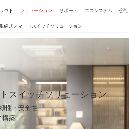
検索
ラウド
ソリューション
サポート
エコシステム
会社
Fi 単線式スマートスイッチソリューション
単線スマートスイッチソリューション
信頼性・安全性
に構築