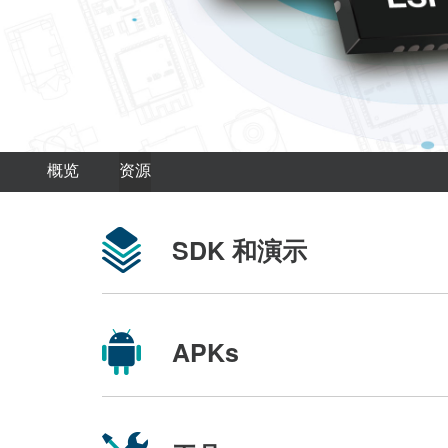
概览
资源
SDK 和演示
APKs