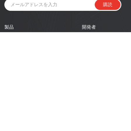
購読
製品
開発者
開発者ポータル
SoCs
モジュール
ESP DevCon
開発キット
技術記事
製品選定ツール
ニュース
会社情報
リソース
技術ドキュメント
Espressif について
ロゴ使用ガイドライン
GitHub
よくある質問
販売に関する質問