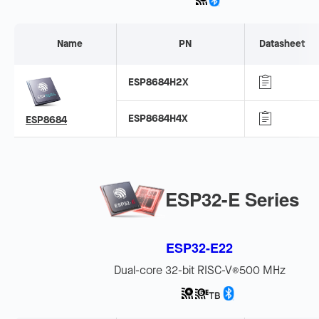
Name
PN
Datasheet
ESP8684H2X
ESP8684H4X
ESP8684
ESP32-E Series
ESP32-E22
Dual-core 32-bit RISC-V
500 MHz
®