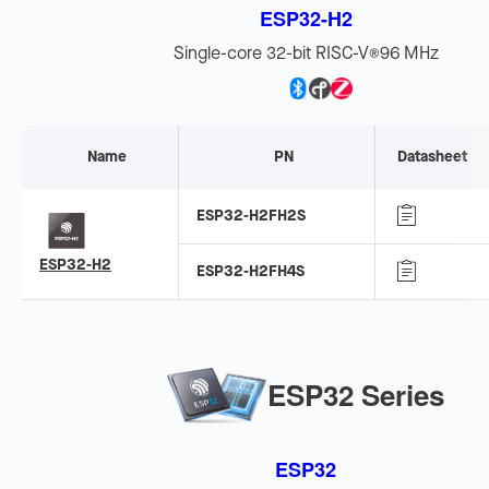
ESP32-H2
Single-core 32-bit RISC-V
96 MHz
®
Name
PN
Datasheet
ESP32-H2FH2S
ESP32-H2
ESP32-H2FH4S
ESP32 Series
ESP32