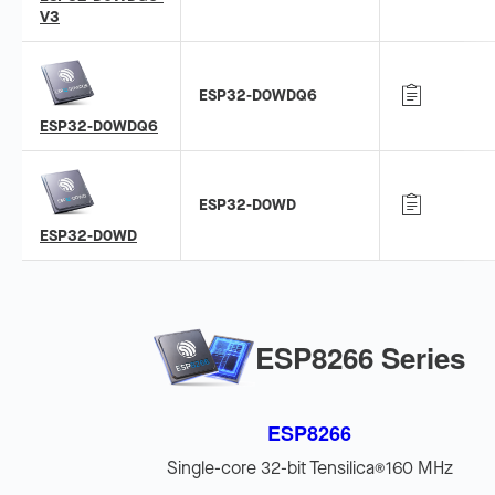
V3
ESP32-D0WDQ6
ESP32-D0WDQ6
ESP32-D0WD
ESP32-D0WD
ESP8266 Series
ESP8266
Single-core 32-bit Tensilica
160 MHz
®