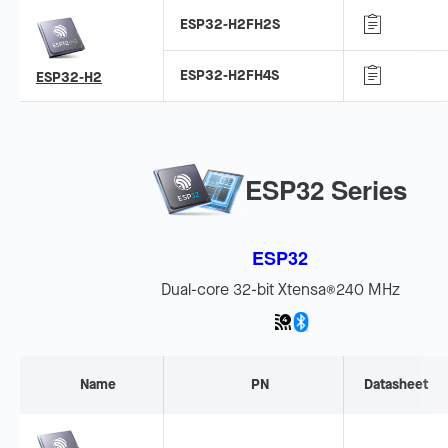
ESP32-H2FH2S
ESP32-H2FH4S
ESP32-H2
ESP32 Series
ESP32
Dual-core 32-bit Xtensa
240 MHz
®
Name
PN
Datasheet