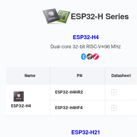
ESP32-H Series
ESP32-H4
Dual-core 32-bit RISC-V
96 MHz
®
Name
PN
Datasheet
ESP32-H4HR2
ESP32-H4
ESP32-H4HF4
ESP32-H21