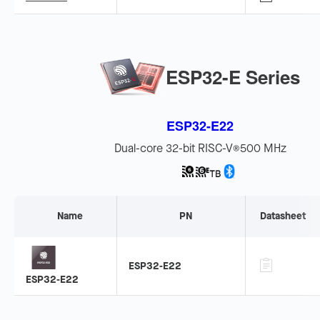
ESP32-E Series
ESP32-E22
Dual-core 32-bit RISC-V
500 MHz
®
Name
PN
Datasheet
ESP32-E22
ESP32-E22