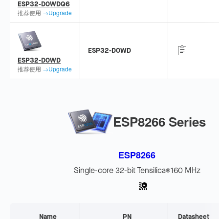
ESP32-D0WDQ6
推荐使用
→Upgrade
ESP32-D0WD
ESP32-D0WD
推荐使用
→Upgrade
ESP8266 Series
ESP8266
Single-core 32-bit Tensilica
160 MHz
®
Name
PN
Datasheet