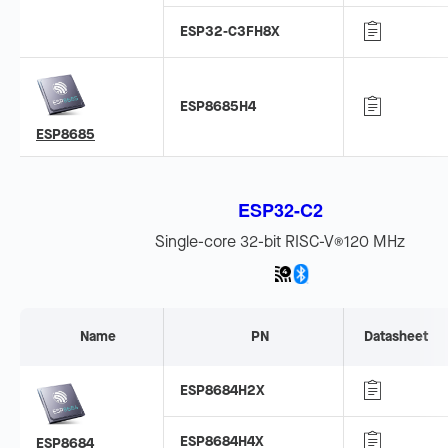
ESP32-C3FH8X
ESP8685H4
ESP8685
ESP32-C2
Single-core 32-bit RISC-V
120 MHz
®
Name
PN
Datasheet
ESP8684H2X
ESP8684H4X
ESP8684