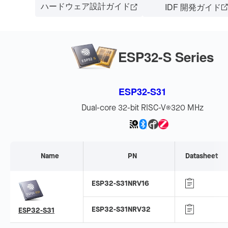
ハードウェア設計ガイド
IDF 開発ガイド
ESP32-S Series
ESP32-S31
Dual-core 32-bit RISC-V
320 MHz
®
Name
PN
Datasheet
ESP32-S31NRV16
ESP32-S31NRV32
ESP32-S31