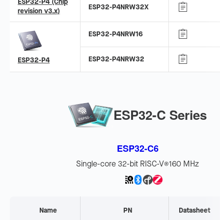
ESP32-P4 (Chip
ESP32-P4NRW32X
revision v3.x)
ESP32-P4NRW16
ESP32-P4NRW32
ESP32-P4
ESP32-C Series
ESP32-C6
Single-core 32-bit RISC-V
160 MHz
®
Name
PN
Datasheet