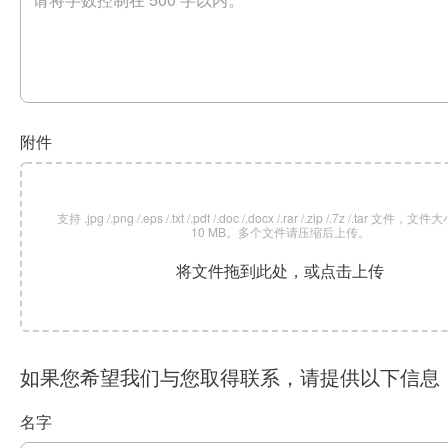
附件
支持 .jpg /.png /.eps /.txt /.pdf /.doc /.docx /.rar /.zip /.7z /.tar 文
10 MB。多个文件请压缩后上传。
将文件拖到此处，或点击上传
如果您希望我们与您取得联系，请提供以下信息
名字