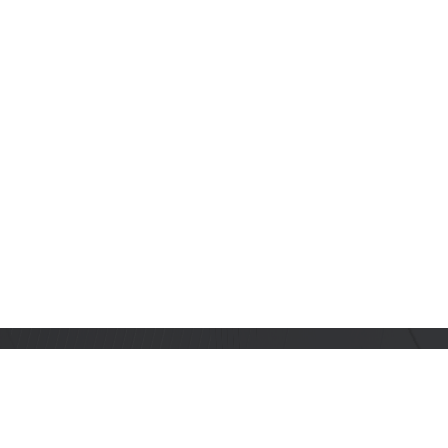
订阅乐鑫动态
及时获取有关 AIoT 行业创新、产品上市、市场活动、文