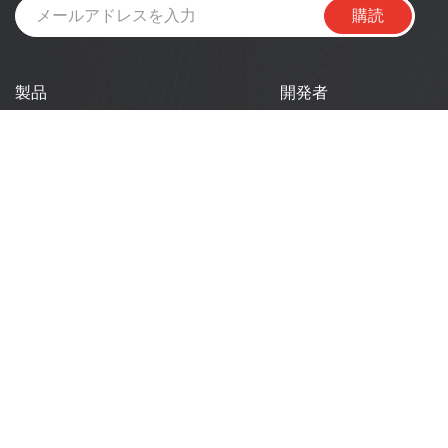
購読
製品
開発者
開発者ポータル
SoCs
モジュール
ESP DevCon
開発キット
技術記事
製品選定ツール
ニュース
会社情報
リソース
技術ドキュメント
Espressif について
ロゴ使用ガイドライン
GitHub
よくある質問
販売に関する質問