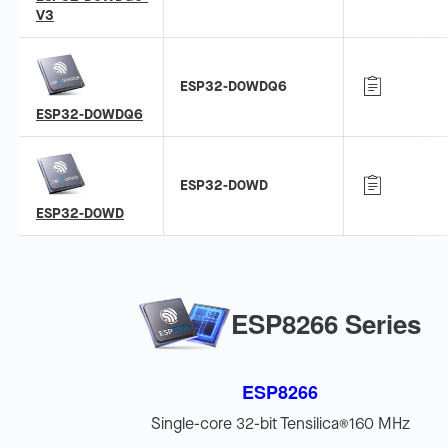
V3
ESP32-D0WDQ6
ESP32-D0WDQ6
ESP32-D0WD
ESP32-D0WD
ESP8266 Series
ESP8266
Single-core 32-bit Tensilica
160 MHz
®