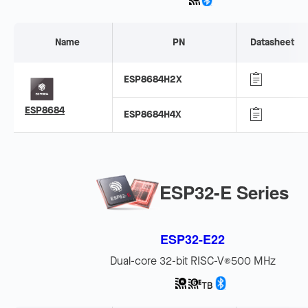
Name
PN
Datasheet
ESP8684H2X
ESP8684
ESP8684H4X
ESP32-E Series
ESP32-E22
Dual-core 32-bit RISC-V
500 MHz
®