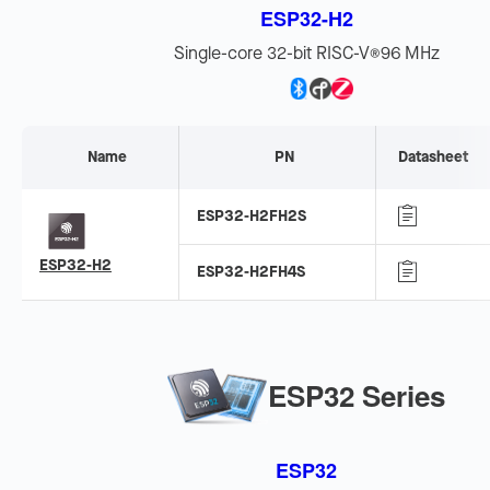
ESP32-H2
Single-core 32-bit RISC-V
96 MHz
®
Name
PN
Datasheet
ESP32-H2FH2S
ESP32-H2
ESP32-H2FH4S
ESP32 Series
ESP32